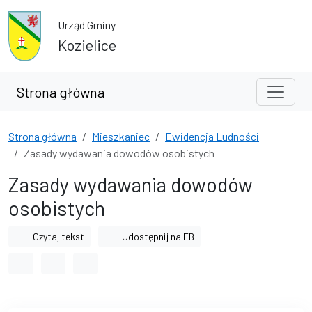
Przejdź do treści
Przejdź do wyszukiwarki
Urząd Gminy
Kozielice
Strona główna
Strona główna
Mieszkaniec
Ewidencja Ludności
Zasady wydawania dowodów osobistych
Zasady wydawania dowodów
osobistych
Czytaj tekst
Udostępnij na FB
Odstęp między wyrazami
Odstęp między literami
Odstęp między wierszami