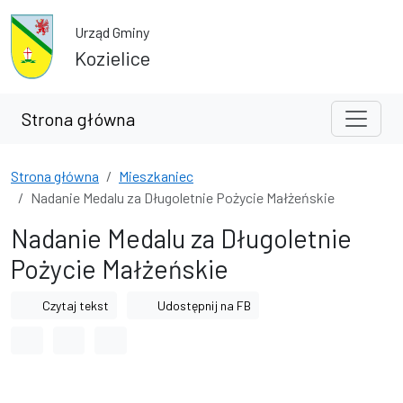
Przejdź do treści
Przejdź do wyszukiwarki
Urząd Gminy
Kozielice
Strona główna
Strona główna
Mieszkaniec
Nadanie Medalu za Długoletnie Pożycie Małżeńskie
Nadanie Medalu za Długoletnie
Pożycie Małżeńskie
Czytaj tekst
Udostępnij na FB
Odstęp między wyrazami
Odstęp między literami
Odstęp między wierszami