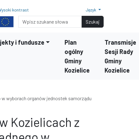
ysoki kontrast
Język
Normalny rozmiar czcionki
Rozmiar czcionki 150%
Rozmiar czcionki 200%
Wyszukiwarka
Szukaj
jekty i fundusze
Plan
Transmisje
ogólny
Sesji Rady
Gminy
Gminy
Kozielice
Kozielice
go w wyborach organów jednostek samorządu
 Kozielicach z
radnego w