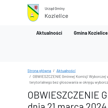
Przejdź do treści
Przejdź do wyszukiwarki
Urząd Gminy
Kozielice
Aktualności
Gmina Kozielice
Strona główna
Aktualności
OBWIESZCZENIE Gminnej Komisji Wyborczej w 
terytorialnego bez głosowania w okręgu wyborcz
OBWIESZCZENIE Gmi
dnia 21 marca 2024