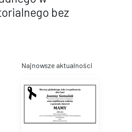
orialnego bez
terami
iędzy wierszami
Najnowsze aktualności