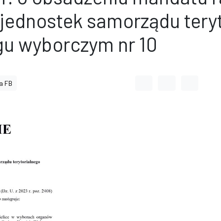
ednostek samorządu teryt
gu wyborczym nr 10
Odstęp między wyrazami
Odstęp między li
Odstęp m
a FB