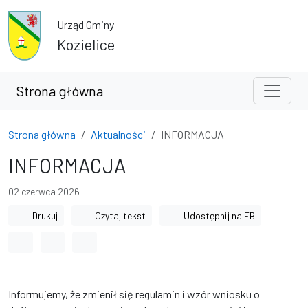
Przejdź do treści
Przejdź do wyszukiwarki
Urząd Gminy
Kozielice
Strona główna
Strona główna
Aktualności
INFORMACJA
INFORMACJA
02 czerwca 2026
Drukuj
Czytaj tekst
Udostępnij na FB
Odstęp między wyrazami
Odstęp między literami
Odstęp między wierszami
Informujemy, że zmienił się regulamin i wzór wniosku o