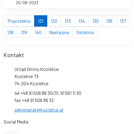
25-08-2023
strona
(bieżąca strona)
strona
strona
strona
strona
strona
str
Poprzednia
131
132
133
134
135
136
137
strona
strona
strona
strona
strona
138
139
140
Następna
Ostatnia
Kontakt
Urząd Gminy Kozielice
Kozielice 73
74-204 Kozielice
tel +48 91 506 86 30/31, 91 561 11 30
fax +48 91 506 86 32
sekretariat@kozielice.pl
Social Media